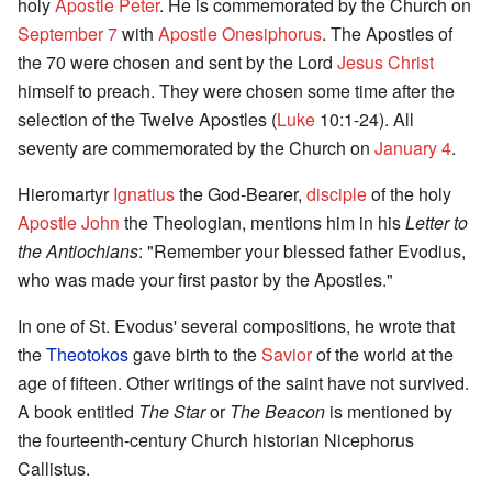
holy
Apostle Peter
. He is commemorated by the Church on
September 7
with
Apostle Onesiphorus
. The Apostles of
the 70 were chosen and sent by the Lord
Jesus Christ
himself to preach. They were chosen some time after the
selection of the Twelve Apostles (
Luke
10:1-24). All
seventy are commemorated by the Church on
January 4
.
Hieromartyr
Ignatius
the God-Bearer,
disciple
of the holy
Apostle John
the Theologian, mentions him in his
Letter to
the Antiochians
: "Remember your blessed father Evodius,
who was made your first pastor by the Apostles."
In one of St. Evodus' several compositions, he wrote that
the
Theotokos
gave birth to the
Savior
of the world at the
age of fifteen. Other writings of the saint have not survived.
A book entitled
The Star
or
The Beacon
is mentioned by
the fourteenth-century Church historian Nicephorus
Callistus.