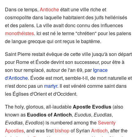
Dans ce temps,
Antioche
était une ville riche et
cosmopolite dans laquelle habitaient des juifs hellénisés
et des païens. La ville avait donc connu des influences
monothéistes
. Ici est né le terme "chrétien" pour les païens
de langue grecque qui ont reçus le baptême.
Saint Pierre restait évêque de cette ville jusqu'à son départ
pour Rome et Évode devint son successeur, pour être à
son tour remplacé, autour de l'an 69, par
Ignace
d'Antioche
. Évode est mort, semble-t-il, de mort naturelle et
n'est donc pas un
martyr
. Il est vénéré comme saint dans
les Églises d'Orient et d'Occident.
The holy, glorious, all-laudable
Apostle Evodius
(also
known as
Euodios of Antioch
,
Euodus
,
Euodias
,
Evodias
,
Evodios
) is numbered among the
Seventy
Apostles
, and was first
bishop
of Syrian
Antioch
, after the