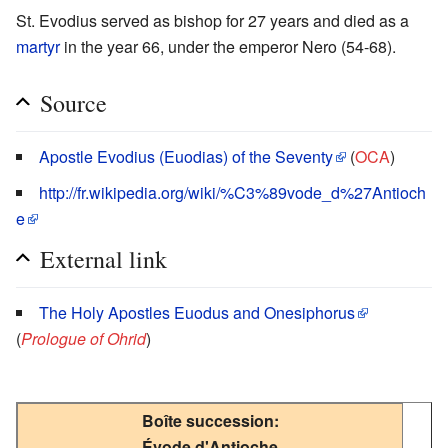
St. Evodius served as bishop for 27 years and died as a
martyr
in the year 66, under the emperor Nero (54-68).
Source
Apostle Evodius (Euodias) of the Seventy
(
OCA
)
http://fr.wikipedia.org/wiki/%C3%89vode_d%27Antioch
e
External link
The Holy Apostles Euodus and Onesiphorus
(
Prologue of Ohrid
)
Boîte succession:
Évode d'Antioche