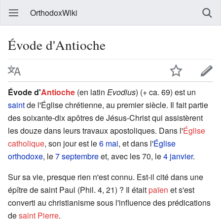
OrthodoxWiki
Évode d'Antioche
Évode d'
Antioche
(en latin
Evodius
) (+ ca. 69) est un
saint
de l'Église chrétienne, au premier siècle. Il fait partie
des soixante-dix apôtres de Jésus-Christ qui assistèrent
les douze dans leurs travaux apostoliques. Dans l'
Église
catholique
, son jour est le
6 mai
, et dans l'
Église
orthodoxe
, le
7 septembre
et, avec les 70, le
4 janvier
.
Sur sa vie, presque rien n'est connu. Est-il cité dans une
épître de saint Paul (Phil. 4, 21) ? Il était
païen
et s'est
converti au christianisme sous l'influence des prédications
de
saint Pierre
.