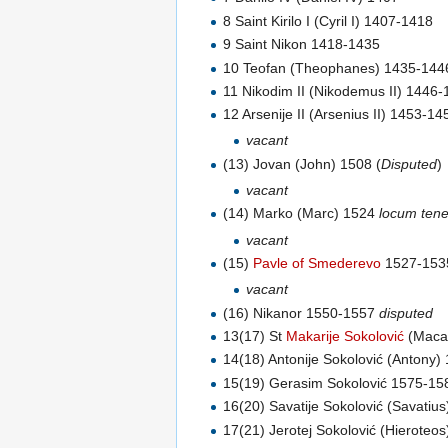
8 Saint Kirilo I (Cyril I) 1407-1418
9 Saint Nikon 1418-1435
10 Teofan (Theophanes) 1435-144
11 Nikodim II (Nikodemus II) 1446
12 Arsenije II (Arsenius II) 1453-14
vacant
(13) Jovan (John) 1508 (
Disputed
)
vacant
(14) Marko (Marc) 1524
locum ten
vacant
(15)
Pavle of Smederevo
1527-15
vacant
(16) Nikanor 1550-1557
disputed
13(17) St
Makarije Sokolović
(Macar
14(18) Antonije Sokolović (Antony
15(19) Gerasim Sokolović 1575-15
16(20) Savatije Sokolović (Savatiu
17(21) Jerotej Sokolović (Hieroteo