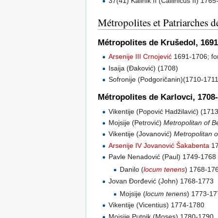
37(41) Kalinik II (Callinicus II) 176
Métropolites et Patriarches d
Métropolites de Krušedol, 169
Arsenije III Crnojević
1691-1706; for
Isaija (Đaković) (1708)
Sofronije (Podgoričanin)(1710-1711
Métropolites de Karlovci, 1708
Vikentije (Popović Hadžilavić) (17
Mojsije (Petrović)
Metropolitan of B
Vikentije (Jovanović)
Metropolitan o
Arsenije IV Jovanović Šakabenta
17
Pavle Nenadović (Paul) 1749-1768
Danilo (
locum tenens
) 1768-17
Jovan Đorđević (John) 1768-1773
Mojsije (
locum tenens
) 1773-17
Vikentije (Vicentius) 1774-1780
Mojsije Putnik (Moses) 1780-1790