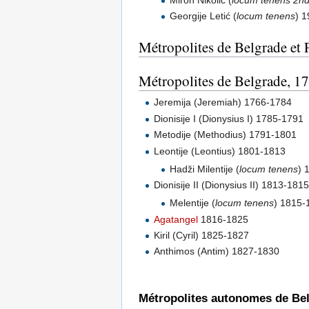
Georgije Letić (
locum tenens
) 
Métropolites de Belgrade et P
Métropolites de Belgrade, 1
Jeremija (Jeremiah) 1766-1784
Dionisije I (Dionysius I) 1785-1791
Metodije (Methodius) 1791-1801
Leontije (Leontius) 1801-1813
Hadži Milentije (
locum tenens
) 
Dionisije II (Dionysius II) 1813-181
Melentije (
locum tenens
) 1815-
Agatangel
1816-1825
Kiril (Cyril) 1825-1827
Anthimos (Antim) 1827-1830
Métropolites autonomes de Belg