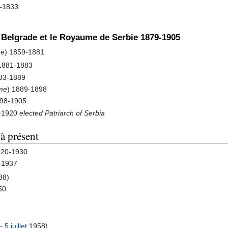
0-1833
 Belgrade et le Royaume de Serbie 1879-1905
me
) 1859-1881
1881-1883
883-1889
ime
) 1889-1898
1898-1905
5-1920
elected Patriarch of Serbia
 à présent
920-1930
-1937
38)
50
 -
5 juillet
1958)