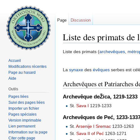
Page
Discussion
Liste des primats de 
Aller à :
navigation
,
rechercher
Liste des primats (
archevêques
,
métrop
Accueil
Modifications récentes
La
synaxe
des
évêques
serbes est célé
Page au hasard
Aide
Archevêques et Patriarches de
Outils
Archevêque deŽica, 1219-1233
Pages liées
Suivi des pages liées
St.
Sava I
1219-1233
Importer un fichier
Pages spéciales
Archevêques de Peć, 1233-133
Version imprimable
St.
Arsenije I Sremac
1233-1263
Lien permanent
Information sur la page
St.
Sava II of Peć
1263-1271
Citer cette page