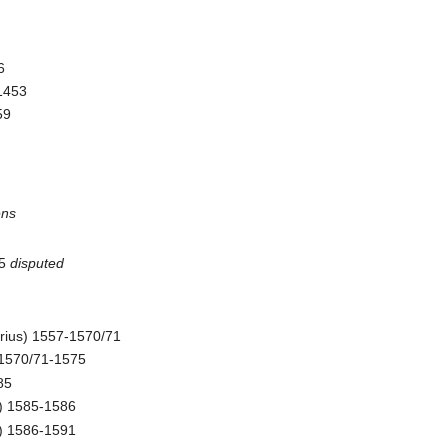
6
-1453
59
ens
35
disputed
ius) 1557-1570/71
) 1570/71-1575
85
s) 1585-1586
s) 1586-1591