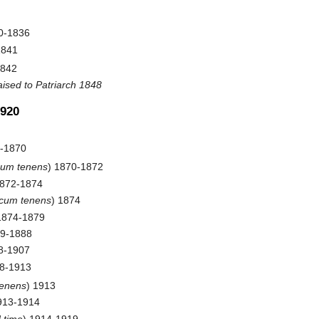
90-1836
1841
1842
aised to Patriarch 1848
1920
3-1870
cum tenens
) 1870-1872
1872-1874
ocum tenens
) 1874
 1874-1879
79-1888
88-1907
08-1913
tenens
) 1913
913-1914
 time
) 1914-1919