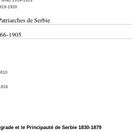
1919-1920
atriarches de Serbie
766-1905
1810
5
1816
rade et le Principauté de Serbie 1830-1879