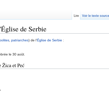
Lire
Voir le texte sourc
l'Église de Serbie
olites
,
patriarches
) de l'
Église de Serbie
:
brée le 30 août.
 Žica et Peć
7