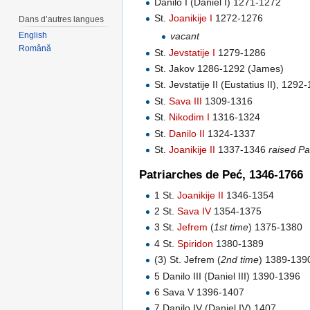
Danilo I (Daniel I) 1271-1272
St.
Joanikije I
1272-1276
Dans d’autres langues
vacant
English
Română
St.
Jevstatije I
1279-1286
St. Jakov 1286-1292 (James)
St. Jevstatije II (Eustatius II), 1292
St.
Sava III
1309-1316
St.
Nikodim I
1316-1324
St.
Danilo II
1324-1337
St.
Joanikije II
1337-1346
raised Pa
Patriarches de Peć, 1346-1766
1 St.
Joanikije II
1346-1354
2 St.
Sava IV
1354-1375
3 St.
Jefrem
(
1st time
) 1375-1380
4 St.
Spiridon
1380-1389
(3) St. Jefrem (
2nd time
) 1389-139
5 Danilo III (Daniel III) 1390-1396
6 Sava V 1396-1407
7 Danilo IV (Daniel IV) 1407