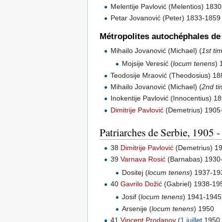
Melentije Pavlović (Melentios) 183
Petar Jovanović (Peter) 1833-1859
Métropolites autochéphales de
Mihailo Jovanović (Michael) (
1st ti
Mojsije Veresić (
locum tenens
) 
Teodosije Mraović (Theodosius) 1
Mihailo Jovanović (Michael) (
2nd t
Inokentije Pavlović (Innocentius) 
Dimitrije Pavlović
(Demetrius) 190
Patriarches de Serbie, 1905 -
38
Dimitrije Pavlović
(Demetrius) 1
39
Varnava Rosić
(Barnabas) 1930
Dositej (
locum tenens
) 1937-19
40
Gavrilo Dožić
(Gabriel) 1938-19
Josif (
locum tenens
) 1941-1945
Arsenije (
locum tenens
) 1950
41
Vincent Prodanov
(
1 juillet
1950