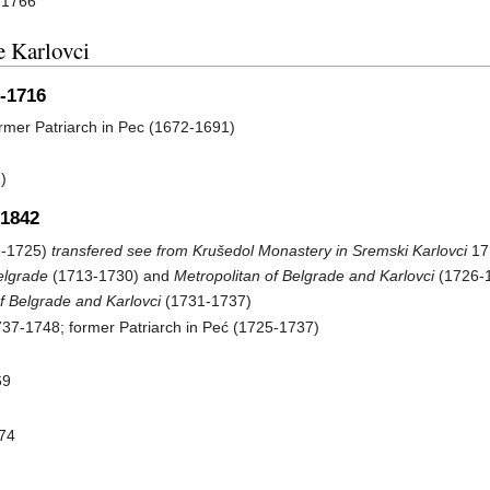
5-1766
e Karlovci
1-1716
mer Patriarch in Pec (1672-1691)
)
-1842
13-1725)
transfered see from Krušedol Monastery in Sremski Karlovci
17
elgrade
(1713-1730) and
Metropolitan of Belgrade and Karlovci
(1726-
f Belgrade and Karlovci
(1731-1737)
37-1748; former Patriarch in Peć (1725-1737)
69
74