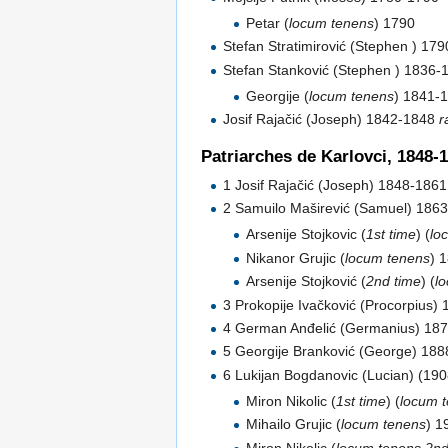
Petar (
locum tenens
) 1790
Stefan Stratimirović (Stephen ) 17
Stefan Stanković (Stephen ) 1836-
Georgije (
locum tenens
) 1841-
Josif Rajačić (Joseph) 1842-1848
r
Patriarches de Karlovci, 1848-
1 Josif Rajačić (Joseph) 1848-1861
2 Samuilo Maširević (Samuel) 186
Arsenije Stojkovic (
1st time
) (
lo
Nikanor Grujic (
locum tenens
) 
Arsenije Stojković (
2nd time
) (
l
3 Prokopije Ivačković (Procorpius)
4 German Anđelić (Germanius) 18
5 Georgije Branković (George) 18
6 Lukijan Bogdanovic (Lucian) (19
Miron Nikolic (
1st time
) (
locum 
Mihailo Grujic (
locum tenens
) 1
Miron Nikolic (
locum tenens
2nd