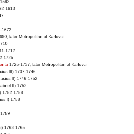
1-1592
592-1613
47
-1672
90; later Metropolitan of Karlovci
1710
711-1712
12-1725
benta
1725-1737; later Metropolitan of Karlovci
cius III) 1737-1746
anasius II) 1746-1752
abriel II) 1752
II) 1752-1758
tius I) 1758
8-1759
sil) 1763-1765