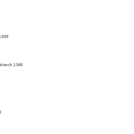
-1309
triarch 1346
0