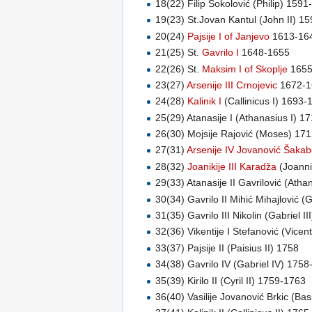
18(22) Filip Sokolović (Philip) 159
19(23) St.Jovan Kantul (John II) 1
20(24)
Pajsije I of Janjevo
1613-16
21(25) St.
Gavrilo I
1648-1655
22(26) St.
Maksim I of Skoplje
1655
23(27)
Arsenije III Crnojevic
1672-16
24(28)
Kalinik I
(Callinicus I) 1693-
25(29) Atanasije I (Athanasius I) 1
26(30) Mojsije Rajović (Moses) 17
27(31)
Arsenije IV Jovanović Šaka
28(32)
Joanikije III Karadža
(Joanni
29(33) Atanasije II Gavrilović (Ath
30(34) Gavrilo II Mihić Mihajlović (G
31(35) Gavrilo III Nikolin (Gabriel I
32(36) Vikentije I Stefanović (Vicen
33(37) Pajsije II (Paisius II) 1758
34(38) Gavrilo IV (Gabriel IV) 175
35(39) Kirilo II (Cyril II) 1759-1763
36(40) Vasilije Jovanović Brkic (Ba