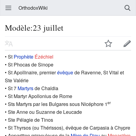
OrthodoxWiki
Modèle:23 juillet
• St
Prophète
Ézéchiel
• St Phocas de Sinope
• St Apollinaire, premier
évêque
de Ravenne, St Vital et
Ste Valérie
• St 7
Martyrs
de Chaldia
• St Martyr Apollonius de Rome
er
• Sts Martyrs par les Bulgares sous Nicéphore 1
• Ste Anne ou Suzanne de Leucade
• Ste Pélagie de Tinos
• St Thyrsos (ou Thérissos), évêque de Carpasia à Chypre
• Apparition miraculeuse de la
Mère de Dieu
au
Monastère