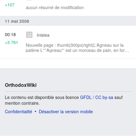
+107
aucun résumé de modification
11 mai 2008
00:18
Inistea
+3 761
Nouvelle page : thumb|300px|right|L'Agneau sur la
patène L''''Agneau''' est un morceau de pain, en forme
de cube ou de parallélépipède, découpé par le prêtre
au cours d...
OrthodoxWiki
Le contenu est disponible sous licence
GFDL / CC by-sa
sauf
mention contraire.
Confidentialité
Désactiver la version mobile