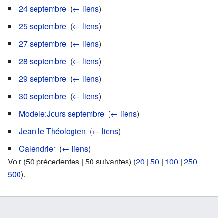
24 septembre
‎
(
← liens
)
25 septembre
‎
(
← liens
)
27 septembre
‎
(
← liens
)
28 septembre
‎
(
← liens
)
29 septembre
‎
(
← liens
)
30 septembre
‎
(
← liens
)
Modèle:Jours septembre
‎
(
← liens
)
Jean le Théologien
‎
(
← liens
)
Calendrier
‎
(
← liens
)
Voir (50 précédentes | 50 suivantes) (
20
|
50
|
100
|
250
|
500
).