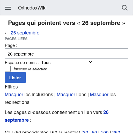
OrthodoxWiki
Pages qui pointent vers « 26 septembre »
←
26 septembre
PAGES LIÉES
Page :
Espace de noms :
Inverser la sélection
Filtres
Masquer
les inclusions |
Masquer
liens |
Masquer
les
redirections
Les pages ci-dessous contiennent un lien vers
26
septembre
:
Voir (50 précédentes | 50 suivantes) (
20
|
50
|
100
|
250
|