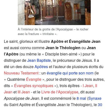
À l’intérieur de la grotte de l’Apocalypse – le rocher
avec la fracture « trinitaire ».
Le saint, glorieux et illustre
Apôtre et Évangéliste Jean
est aussi connu comme
Jean le Théologien
ou
Jean
l'Apôtre
(ou même le « Disciple bien-aimé ») pour le
distinguer de
Jean Baptiste
, le précurseur de Jésus. Il a
été un des douze
Apôtres
et l'auteur de plusieurs écrits du
Nouveau Testament
: un
évangile qui porte son nom
(le
« Quatrième
Évangile
», pour le distinguer des trois autres,
dits «
Évangiles synoptiques
»), trois épîtres -
I Jean
,
II
Jean
et
III Jean
- et le
Livre de l'Apocalypse
, dit aussi
Apocalypse de Jean
. Il est commémoré le
8 mai
(
Synaxe
du Saint Apôtre et Évangéliste Jean le Théologien), le
30