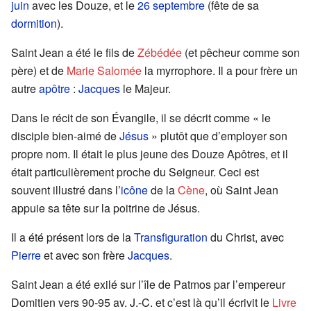
juin
avec les Douze, et le
26 septembre
(fête de sa
dormition
).
Saint Jean a été le fils de
Zébédée
(et pêcheur comme son
père) et de
Marie Salomée
la myrrophore. Il a pour frère un
autre
apôtre
:
Jacques
le Majeur.
Dans le récit de son Évangile, il se décrit comme « le
disciple bien-aimé de
Jésus
» plutôt que d’employer son
propre nom. Il était le plus jeune des Douze Apôtres, et il
était particulièrement proche du Seigneur. Ceci est
souvent illustré dans l’
icône
de la
Cène
, où Saint Jean
appuie sa tête sur la poitrine de Jésus.
Il a été présent lors de la
Transfiguration
du Christ, avec
Pierre
et avec son frère
Jacques
.
Saint Jean a été exilé sur l’île de Patmos par l’empereur
Domitien vers 90-95 av. J.-C. et c’est là qu’il écrivit le
Livre