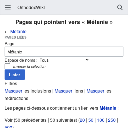
OrthodoxWiki
Pages qui pointent vers « Métanie »
←
Métanie
PAGES LIÉES
Page :
Espace de noms :
Inverser la sélection
Filtres
Masquer
les inclusions |
Masquer
liens |
Masquer
les
redirections
Les pages ci-dessous contiennent un lien vers
Métanie
:
Voir (50 précédentes | 50 suivantes) (
20
|
50
|
100
|
250
|
500
).