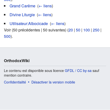
Grand Carême
‎
(
← liens
)
Divine Liturgie
‎
(
← liens
)
Utilisateur:Albocicade
‎
(
← liens
)
Voir (50 précédentes | 50 suivantes) (
20
|
50
|
100
|
250
|
500
).
OrthodoxWiki
Le contenu est disponible sous licence
GFDL / CC by-sa
sauf
mention contraire.
Confidentialité
Désactiver la version mobile