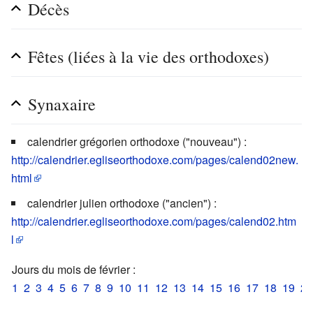
Décès
Fêtes (liées à la vie des orthodoxes)
Synaxaire
calendrier grégorien orthodoxe ("nouveau") :
http://calendrier.egliseorthodoxe.com/pages/calend02new.
html
calendrier julien orthodoxe ("ancien") :
http://calendrier.egliseorthodoxe.com/pages/calend02.htm
l
Jours du mois de février :
1
2
3
4
5
6
7
8
9
10
11
12
13
14
15
16
17
18
19
20