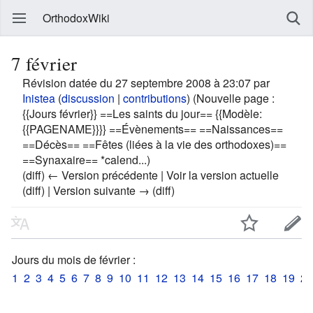
OrthodoxWiki
7 février
Révision datée du 27 septembre 2008 à 23:07 par
Inistea
(
discussion
|
contributions
)
(Nouvelle page :
{{Jours février}} ==Les saints du jour== {{Modèle:
{{PAGENAME}}}} ==Évènements== ==Naissances==
==Décès== ==Fêtes (liées à la vie des orthodoxes)==
==Synaxaire== *calend...)
(diff) ← Version précédente | Voir la version actuelle
(diff) | Version suivante → (diff)
Jours du mois de février :
1
2
3
4
5
6
7
8
9
10
11
12
13
14
15
16
17
18
19
20