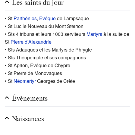
Les saints du jour
• St
Parthénios
,
Evêque
de Lampsaque
• St Luc le Nouveau du Mont Steirion
• Sts 4 tribuns et leurs 1003 serviteurs
Martyrs
à la suite de
St
Pierre d'Alexandrie
• Sts Adauques et les Martyrs de Phrygie
• Sts Théopempte et ses compagnons
• St Aprion, Evêque de Chypre
• St Pierre de Monovaques
• St
Néomartyr
Georges de Crète
Évènements
Naissances