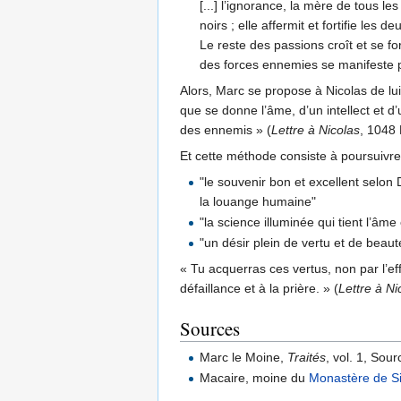
[...] l’ignorance, la mère de tous l
noirs ; elle affermit et fortifie les
Le reste des passions croît et se fo
des forces ennemies se manifeste pa
Alors, Marc se propose à Nicolas de lui
que se donne l’âme, d’un intellect et d
des ennemis » (
Lettre à Nicolas
, 1048 
Et cette méthode consiste à poursuivre 
"le souvenir bon et excellent selon D
la louange humaine"
"la science illuminée qui tient l’âme
"un désir plein de vertu et de beau
« Tu acquerras ces vertus, non par l’eff
défaillance et à la prière. » (
Lettre à Ni
Sources
Marc le Moine,
Traités
, vol. 1, Sou
Macaire, moine du
Monastère de S