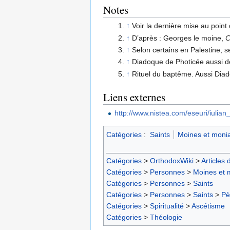
Notes
↑
Voir la dernière mise au point
↑
D’après : Georges le moine,
C
↑
Selon certains en Palestine, se
↑
Diadoque de Photicée aussi d
↑
Rituel du baptême. Aussi Diad
Liens externes
http://www.nistea.com/eseuri/iulian_n
Catégories
:
Saints
Moines et monia
Catégories
>
OrthodoxWiki
>
Articles 
Catégories
>
Personnes
>
Moines et 
Catégories
>
Personnes
>
Saints
Catégories
>
Personnes
>
Saints
>
Pè
Catégories
>
Spiritualité
>
Ascétisme
Catégories
>
Théologie