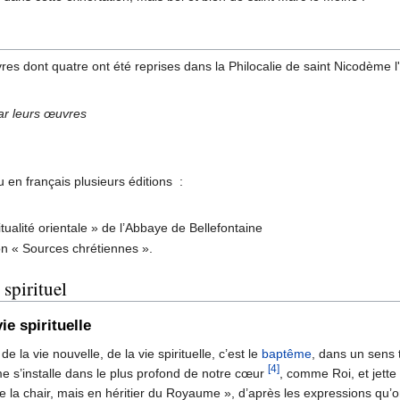
s dont quatre ont été reprises dans la Philocalie de saint Nicodème l'A
par leurs œuvres
en français plusieurs éditions :
itualité orientale » de l’Abbaye de Bellefontaine
ion « Sources chrétiennes ».
spirituel
e spirituelle
 la vie nouvelle, de la vie spirituelle, c’est le
baptême
, dans un sens 
[4]
me s’installe dans le plus profond de notre cœur
, comme Roi, et jette
 la chair, mais en héritier du Royaume », d’après les expressions qu’on