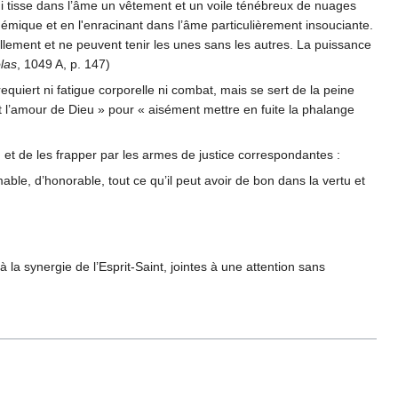
, qui tisse dans l’âme un vêtement et un voile ténébreux de nuages
t endémique et en l'enracinant dans l’âme particulièrement insouciante.
tuellement et ne peuvent tenir les unes sans les autres. La puissance
olas
, 1049 A, p. 147)
quiert ni fatigue corporelle ni combat, mais se sert de la peine
 et l’amour de Dieu » pour « aisément mettre en fuite la phalange
, et de les frapper par les armes de justice correspondantes :
mable, d’honorable, tout ce qu’il peut avoir de bon dans la vertu et
 la synergie de l’Esprit-Saint, jointes à une attention sans