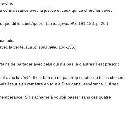
herche.
la connaissance avec la justice et ceux qui Le cherchent avec
 que dit le saint Apôtre. (
La loi spirituelle
, 191-193, p. 26.)
ienfaits.
vec la vérité. (
La loi spirituelle
, 194-195.)
ains de partager avec celui qui n’a pas, à d’autres il est prescrit
t avec la vérité. Il est bon de ne pas trop scruter de telles choses
is il faut s’en remettre en tout à Dieu dans l’espérance. Lui sait
t la tempérance. S’il s’acharne à vouloir passer sans ces quatre