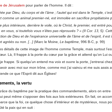
e de Jérusalem
pour parler de l’homme. Il dit :
éée par Dieu, du corps et de l’âme ; l’autel qui est dans le Temple, c’e
ct comme un animal premier-né, est immolée en sacrifice propitiatoire pour
lus intérieure, derrière le voile, où le Christ, le premier, est entré po
en vous, si toutefois vous n’êtes pas réprouvés ? » (II Cor. 13, 5). Cett
ction de Dieu et de l’espérance universelle de l’âme et de l’esprit, il est
nt agréés ou non. [...]
(Marc le Moine,
Le baptême
, 996 B-C, p. 99)
 les détails de cette image de l’homme comme Temple, mais surtout l’ess
œur. Là, Il frappe à la porte du cœur par la grâce et attend qu’on Lui ou
t je frappe. Si quelqu’un entend ma voix et ouvre la porte, j'entrerai chez 
 asseoir avec moi sur mon trône, comme moi j'ai vaincu et me suis assis
tende ce que l'Esprit dit aux Églises!
ements, la vertu
ce du baptême par la pratique des commandements, alors on entre dans l
i peut même s’opposer des fois aux lois extérieures. En fait, on accompl
parce que la foi, ce quelque chose d'intérieur et de mystérieux, nous p
té la paix qui en suit :