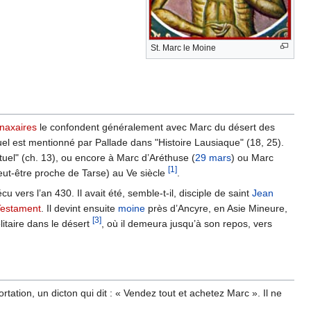
St. Marc le Moine
naxaires
le confondent généralement avec Marc du désert des
uel est mentionné par Pallade dans "Histoire Lausiaque" (18, 25).
tuel" (ch. 13), ou encore à Marc d’Aréthuse (
29 mars
) ou Marc
[1]
peut-être proche de Tarse) au Ve siècle
.
 vers l’an 430. Il avait été, semble-t-il, disciple de saint
Jean
estament
. Il devint ensuite
moine
près d’Ancyre, en Asie Mineure,
[3]
litaire dans le désert
, où il demeura jusqu’à son repos, vers
ation, un dicton qui dit : « Vendez tout et achetez Marc ». Il ne