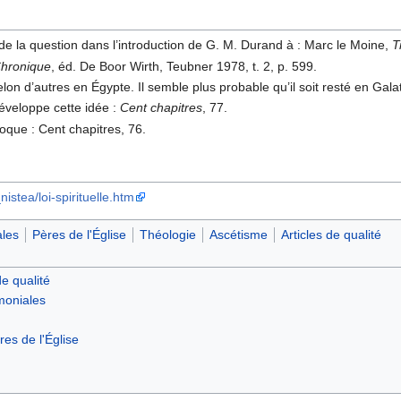
 de la question dans l’introduction de G. M. Durand à : Marc le Moine,
T
hronique
, éd. De Boor Wirth, Teubner 1978, t. 2, p. 599.
lon d’autres en Égypte. Il semble plus probable qu’il soit resté en Galat
éveloppe cette idée :
Cent chapitres
, 77.
oque : Cent chapitres, 76.
istea/loi-spirituelle.htm
les
Pères de l'Église
Théologie
Ascétisme
Articles de qualité
de qualité
moniales
res de l'Église