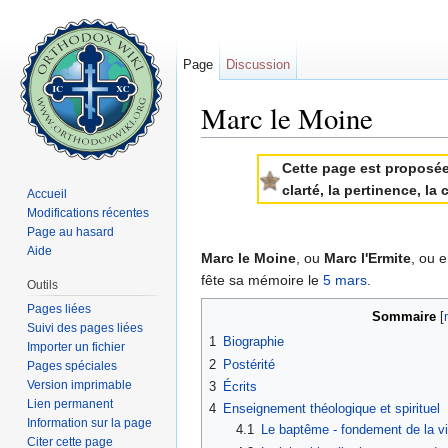
Page
Discussion
Marc le Moine
Aller à :
navigation
,
rechercher
Cette page est proposée 
clarté, la pertinence, l
Accueil
Modifications récentes
Page au hasard
Aide
Marc le Moine
, ou
Marc l'Ermite
, ou 
fête sa mémoire le
5 mars
.
Outils
Pages liées
Sommaire
[
Suivi des pages liées
1
Biographie
Importer un fichier
2
Postérité
Pages spéciales
Version imprimable
3
Écrits
Lien permanent
4
Enseignement théologique et spirituel
Information sur la page
4.1
Le baptême - fondement de la vie
Citer cette page