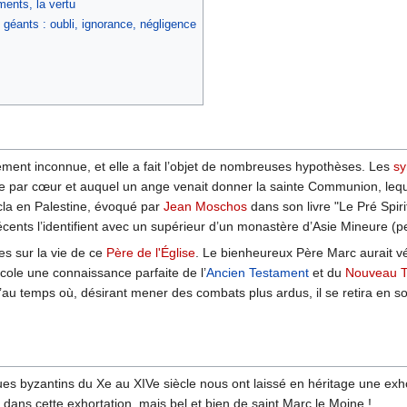
ments, la vertu
 géants : oubli, ignorance, négligence
ement inconnue, et elle a fait l’objet de nombreuses hypothèses. Les
sy
ainte par cœur et auquel un ange venait donner la sainte Communion, leq
cla en Palestine, évoqué par
Jean Moschos
dans son livre "Le Pré Spiri
récents l’identifient avec un supérieur d’un monastère d’Asie Mineure (
s sur la vie de ce
Père de l'Église
. Le bienheureux Père Marc aurait vécu
cole une connaissance parfaite de l’
Ancien Testament
et du
Nouveau T
au temps où, désirant mener des combats plus ardus, il se retira en so
 byzantins du Xe au XIVe siècle nous ont laissé en héritage une exhort
dans cette exhortation, mais bel et bien de saint Marc le Moine !