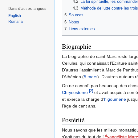
4.2
La loi spirituelle, les commande
4.3
Méthode de lutte contre les trois
Dans d’autres langues
5
Sources
English
Română
6
Notes
7
Liens externes
Biographie
La biographie de saint Marc reste larg
Cellules, qui connaissait l’Écriture s
D’autres l’assimilent à Marc de Penthu
l’Athénien (
5 mars
). D’autres auteurs 
On ne connaît pas beaucoup des chose
[2]
Chrysostome
et avait acquis à son é
et exerça la charge d’
higoumène
jusqu’
l’âge de cent ans.
Postérité
Nous savons que les milieux monastiques
s'agit pas du tout de l'
Évangéliste Marc