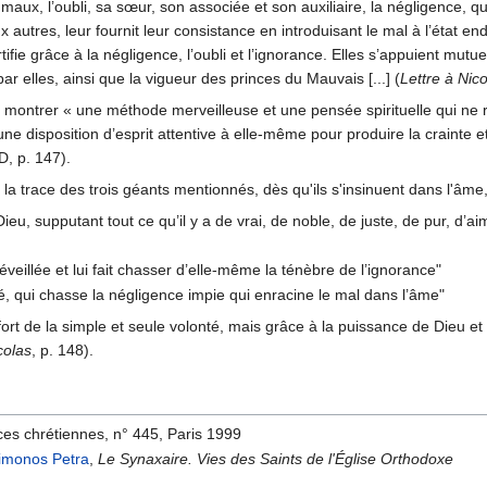
es maux, l’oubli, sa sœur, son associée et son auxiliaire, la négligence
 deux autres, leur fournit leur consistance en introduisant le mal à l’éta
rtifie grâce à la négligence, l’oubli et l’ignorance. Elles s’appuient mu
r elles, ainsi que la vigueur des princes du Mauvais [...] (
Lettre à Nic
 montrer « une méthode merveilleuse et une pensée spirituelle qui ne re
’une disposition d’esprit attentive à elle-même pour produire la crainte
D, p. 147).
la trace des trois géants mentionnés, dès qu'ils s'insinuent dans l'âme
ieu, supputant tout ce qu’il y a de vrai, de noble, de juste, de pur, d’ai
 éveillée et lui fait chasser d’elle-même la ténèbre de l’ignorance"
té, qui chasse la négligence impie qui enracine le mal dans l’âme"
ort de la simple et seule volonté, mais grâce à la puissance de Dieu et à
colas
, p. 148).
rces chrétiennes, n° 445, Paris 1999
imonos Petra
,
Le Synaxaire. Vies des Saints de l'Église Orthodoxe