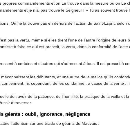
es propres commandements et on Le trouve dans la mesure où on Le c
mmandements et je n’ai pas trouvé le Seigneur ! » Tu as souvent trouvé 
sions. On ne la trouve pas en dehors de l’action du Saint-Esprit, selon ce
pas la vertu, même si elles tirent l’une de l’autre l’origine de leurs b
te à faire ce qui est prescrit, la vertu, dans la conformité de l’acte a
sent à certains et d’autres qui s’adressent à tous. Il est prescrit à cert
 méconnaissent les débutants, et une autre de la malice qu’ils confonden
s contiennent, ni, cependant, de les condamner, à cause de la vérité ; ma
tuelle doit avoir de la patience, de l’humilité, la pratique de la veille e
éussir à traverser.
is géants : oubli, ignorance, négligence
attire l’attention sur une triade de géants du Mauvais :