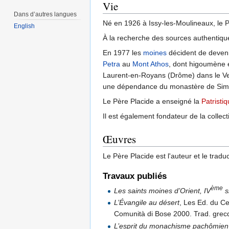
Vie
Dans d’autres langues
Né en 1926 à Issy-les-Moulineaux, le 
English
À la recherche des sources authentiq
En 1977 les
moines
décident de devenir
Petra
au
Mont Athos
, dont higoumène é
Laurent-en-Royans (Drôme) dans le Ve
une dépendance du monastère de Simo
Le Père Placide a enseigné la
Patristi
Il est également fondateur de la collect
Œuvres
Le Père Placide est l'auteur et le trad
Travaux publiés
ème
Les saints moines d’Orient, IV
s
L’Évangile au désert
, Les Ed. du Ce
Comunità di Bose 2000. Trad. grecq
L’esprit du monachisme pachômien