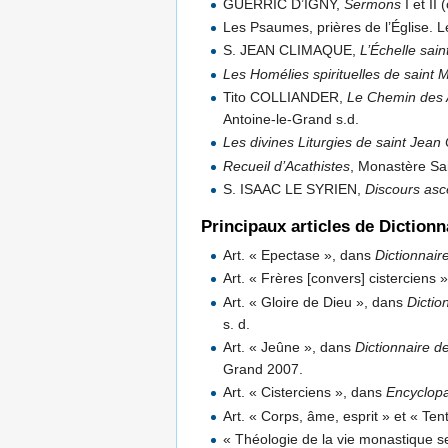
GUERRIC D’IGNY,
Sermons
I et II
Les Psaumes, prières de l’Église. 
S. JEAN CLIMAQUE,
L’Échelle sain
Les Homélies spirituelles de saint M
Tito COLLIANDER,
Le Chemin des As
Antoine-le-Grand s.d.
Les divines Liturgies de saint Jean
Recueil d’Acathistes
, Monastère Sai
S. ISAAC LE SYRIEN,
Discours asc
Principaux articles de Diction
Art. « Epectase », dans
Dictionnaire
Art. « Frères [convers] cisterciens 
Art. « Gloire de Dieu », dans
Dictio
s. d.
Art. « Jeûne », dans
Dictionnaire de
Grand 2007.
Art. « Cisterciens », dans
Encyclopa
Art. « Corps, âme, esprit » et « Te
« Théologie de la vie monastique se