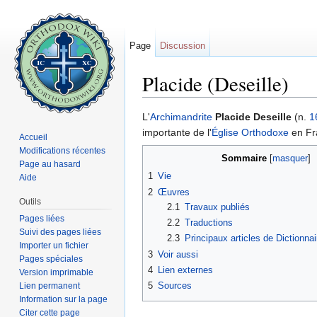
Page
Discussion
Placide (Deseille)
Aller à :
navigation
,
rechercher
L'
Archimandrite
Placide Deseille
(n.
1
importante de l'
Église Orthodoxe
en Fr
Accueil
Modifications récentes
Sommaire
[
masquer
]
Page au hasard
1
Vie
Aide
2
Œuvres
Outils
2.1
Travaux publiés
Pages liées
2.2
Traductions
Suivi des pages liées
2.3
Principaux articles de Dictionna
Importer un fichier
3
Voir aussi
Pages spéciales
4
Lien externes
Version imprimable
5
Sources
Lien permanent
Information sur la page
Citer cette page