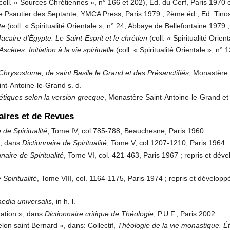
 (coll. « Sources Chrétiennes », n° 166 et 202), Ed. du Cerf, Paris 1970 
Le Psautier des Septante, YMCA Press, Paris 1979 ; 2ème éd., Ed. Tinos
te
(coll. « Spiritualité Orientale », n° 24, Abbaye de Bellefontaine 1979
acaire d’Égypte. Le Saint-Esprit et le chrétien
(coll. « Spiritualité Orie
cètes. Initiation à la vie spirituelle
(coll. « Spiritualité Orientale », n
 Chrysostome, de saint Basile le Grand et des Présanctifiés
, Monastère 
nt-Antoine-le-Grand s. d.
étiques selon la version grecque
, Monastère Saint-Antoine-le-Grand e
naires et de Revues
 de Spiritualité
, Tome IV, col.785-788, Beauchesne, Paris 1960.
», dans
Dictionnaire de Spiritualité
, Tome V, col.1207-1210, Paris 1964.
nnaire de Spiritualité
, Tome VI, col. 421-463, Paris 1967 ; repris et dé
 Spiritualité
, Tome VIII, col. 1164-1175, Paris 1974 ; repris et dévelop
edia universalis
, in h. l.
ntation », dans
Dictionnaire critique de Théologie
, P.U.F., Paris 2002.
lon saint Bernard », dans: Collectif,
Théologie de la vie monastique. Étu