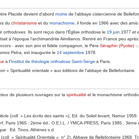
Père Placide devient d'abord
moine
de l'abbaye cistercienne de Bellefon
ues du
christianisme
et du
monachisme
, il fonde en 1966 avec des ami
 orthodoxes. Ils sont reçus dans l’Église orthodoxe le
19 juin
1977 et e
tait à l'époque l’archimandrite Aimilianos. Rentré en France peu après
rcors - avec son ami et fidèle compagnon, le Père
Séraphin (Pyotte)
-,
nos Petra, est inaugurée le
14 septembre
1978.
que
à l'
Institut de théologie orthodoxe Saint-Serge
à Paris.
ion « Spiritualité orientale » aux éditions de l'abbaye de Bellefontaine.
ucteur de plusieurs ouvrages sur la
spiritualité
et le monachisme orthodoxes
iècle
(coll. « Les écrits des saints »), Ed. du Soleil levant, Namur 1959.
rf, Paris 1965 ; 2ème éd., O.E.I.L. / YMCA-PRESS, Paris 1985 ; 3ème éd
ue : Ed. Tinos, Athènes s.d.
(coll. « Spiritualité Orientale », n° 2), Abbaye de Bellefontaine 1968. T