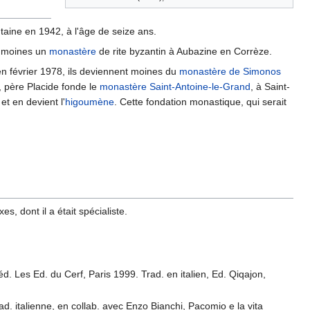
taine en 1942, à l'âge de seize ans.
s moines un
monastère
de rite byzantin à Aubazine en Corrèze.
n février 1978, ils deviennent moines du
monastère de Simonos
, père Placide fonde le
monastère Saint-Antoine-le-Grand
, à Saint-
 et en devient l'
higoumène
. Cette fondation monastique, qui serait
, dont il a était spécialiste.
. Les Ed. du Cerf, Paris 1999. Trad. en italien, Ed. Qiqajon,
rad. italienne, en collab. avec Enzo Bianchi, Pacomio e la vita