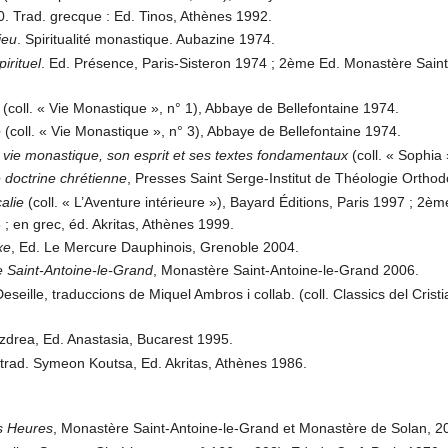
. Trad. grecque : Ed. Tinos, Athènes 1992.
ieu
. Spiritualité monastique. Aubazine 1974.
irituel
. Ed. Présence, Paris-Sisteron 1974 ; 2ème Ed. Monastère Saint-
(coll. « Vie Monastique », n° 1), Abbaye de Bellefontaine 1974.
e
(coll. « Vie Monastique », n° 3), Abbaye de Bellefontaine 1974.
 vie monastique, son esprit et ses textes fondamentaux
(coll. « Sophia
e doctrine chrétienne
, Presses Saint Serge-Institut de Théologie Orthod
calie
(coll. « L’Aventure intérieure »), Bayard Éditions, Paris 1997 ; 2ème 
; en grec, éd. Akritas, Athènes 1999.
xe
, Ed. Le Mercure Dauphinois, Grenoble 2004.
e Saint-Antoine-le-Grand
, Monastère Saint-Antoine-le-Grand 2006.
Deseille, traduccions de Miquel Ambros i collab. (coll. Classics del Cri
ezdrea, Ed. Anastasia, Bucarest 1995.
 trad. Symeon Koutsa, Ed. Akritas, Athènes 1986.
es Heures
, Monastère Saint-Antoine-le-Grand et Monastère de Solan, 2