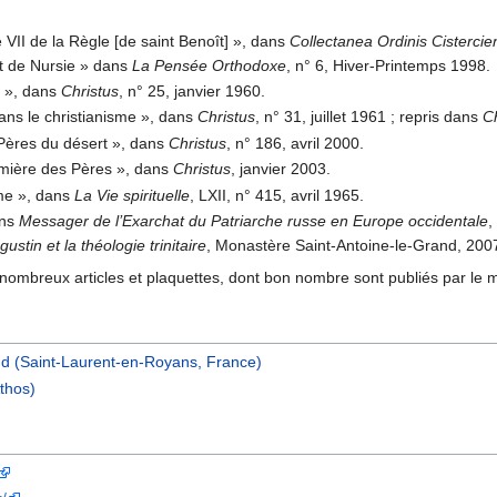
 VII de la Règle [de saint Benoît] », dans
Collectanea Ordinis Cisterc
ît de Nursie » dans
La Pensée Orthodoxe
, n° 6, Hiver-Printemps 1998.
e », dans
Christus
, n° 25, janvier 1960.
dans le christianisme », dans
Christus
, n° 31, juillet 1961 ; repris dans
C
s Pères du désert », dans
Christus
, n° 186, avril 2000.
lumière des Pères », dans
Christus
, janvier 2003.
me », dans
La Vie spirituelle
, LXII, n° 415, avril 1965.
ans
Messager de l’Exarchat du Patriarche russe en Europe occidentale
,
ustin et la théologie trinitaire
, Monastère Saint-Antoine-le-Grand, 200
e nombreux articles et plaquettes, dont bon nombre sont publiés par le
nd (Saint-Laurent-en-Royans, France)
thos)