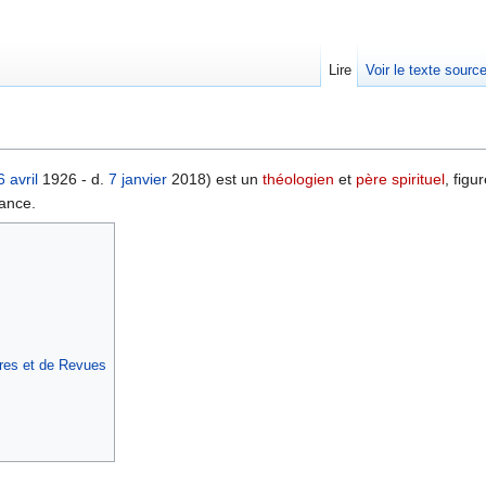
Lire
Voir le texte sourc
6 avril
1926 - d.
7 janvier
2018) est un
théologien
et
père spirituel
, figu
ance.
ires et de Revues