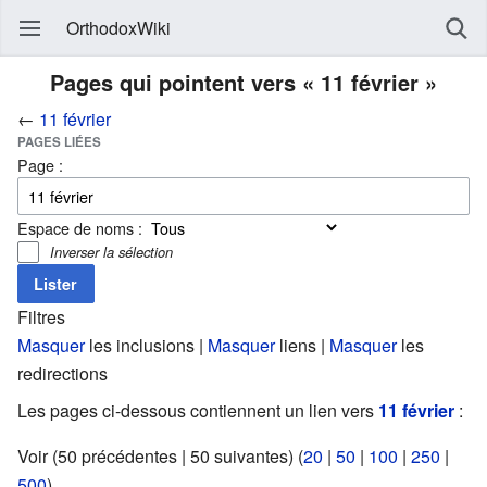
OrthodoxWiki
Pages qui pointent vers « 11 février »
←
11 février
PAGES LIÉES
Page :
Espace de noms :
Inverser la sélection
Filtres
Masquer
les inclusions |
Masquer
liens |
Masquer
les
redirections
Les pages ci-dessous contiennent un lien vers
11 février
:
Voir (50 précédentes | 50 suivantes) (
20
|
50
|
100
|
250
|
500
).