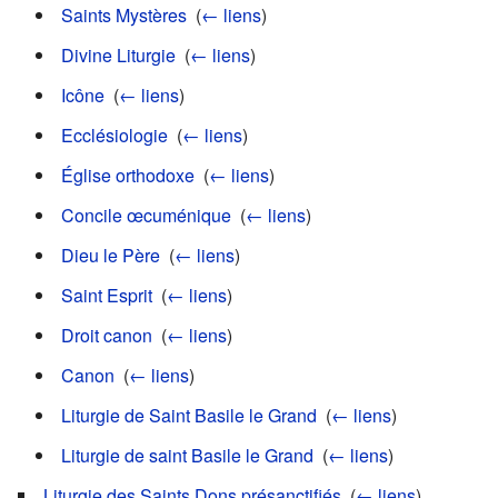
Saints Mystères
‎
(
← liens
)
Divine Liturgie
‎
(
← liens
)
Icône
‎
(
← liens
)
Ecclésiologie
‎
(
← liens
)
Église orthodoxe
‎
(
← liens
)
Concile œcuménique
‎
(
← liens
)
Dieu le Père
‎
(
← liens
)
Saint Esprit
‎
(
← liens
)
Droit canon
‎
(
← liens
)
Canon
‎
(
← liens
)
Liturgie de Saint Basile le Grand
‎
(
← liens
)
Liturgie de saint Basile le Grand
‎
(
← liens
)
Liturgie des Saints Dons présanctifiés
‎
(
← liens
)