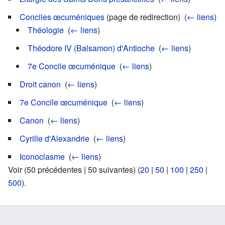
Conciles œcuméniques
(page de redirection) ‎
(
← liens
)
Théologie
‎
(
← liens
)
Théodore IV (Balsamon) d'Antioche
‎
(
← liens
)
7e Concile œcuménique
‎
(
← liens
)
Droit canon
‎
(
← liens
)
7e Concile œcuménique
‎
(
← liens
)
Canon
‎
(
← liens
)
Cyrille d'Alexandrie
‎
(
← liens
)
Iconoclasme
‎
(
← liens
)
Voir (50 précédentes | 50 suivantes) (
20
|
50
|
100
|
250
|
500
).