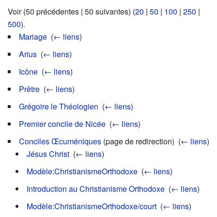
Voir (50 précédentes | 50 suivantes) (
20
|
50
|
100
|
250
|
500
).
Mariage
‎
(
← liens
)
Arius
‎
(
← liens
)
Icône
‎
(
← liens
)
Prêtre
‎
(
← liens
)
Grégoire le Théologien
‎
(
← liens
)
Premier concile de Nicée
‎
(
← liens
)
Conciles Œcuméniques
(page de redirection) ‎
(
← liens
)
Jésus Christ
‎
(
← liens
)
Modèle:ChristianismeOrthodoxe
‎
(
← liens
)
Introduction au Christianisme Orthodoxe
‎
(
← liens
)
Modèle:ChristianismeOrthodoxe/court
‎
(
← liens
)