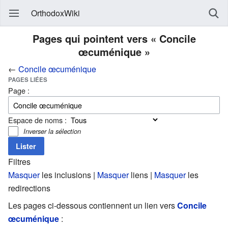
OrthodoxWiki
Pages qui pointent vers « Concile
œcuménique »
←
Concile œcuménique
PAGES LIÉES
Page :
Espace de noms :
Inverser la sélection
Filtres
Masquer
les inclusions |
Masquer
liens |
Masquer
les
redirections
Les pages ci-dessous contiennent un lien vers
Concile
œcuménique
: