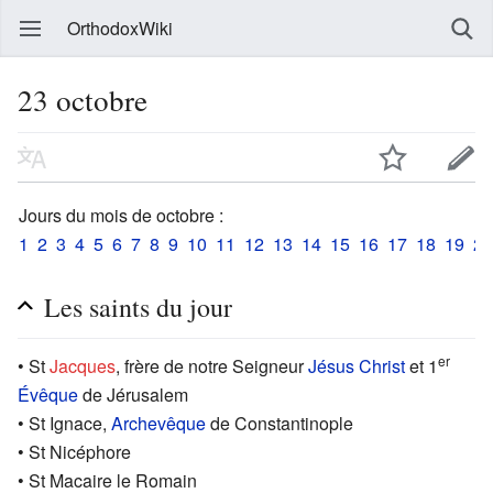
OrthodoxWiki
23 octobre
Jours du mois de octobre :
1
2
3
4
5
6
7
8
9
10
11
12
13
14
15
16
17
18
19
20
Les saints du jour
er
• St
Jacques
, frère de notre Seigneur
Jésus Christ
et 1
Évêque
de Jérusalem
• St Ignace,
Archevêque
de Constantinople
• St Nicéphore
• St Macaire le Romain