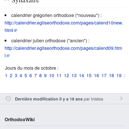
calendrier grégorien orthodoxe ("nouveau") :
http://calendrier.egliseorthodoxe.com/pages/calend10new.
html
calendrier julien orthodoxe ("ancien") :
http://calendrier.egliseorthodoxe.com/pages/calend09.htm
l
Jours du mois de octobre :
1
2
3
4
5
6
7
8
9
10
11
12
13
14
15
16
17
18
19
20
par
Inistea
Dernière modification il y a 18 ans
OrthodoxWiki