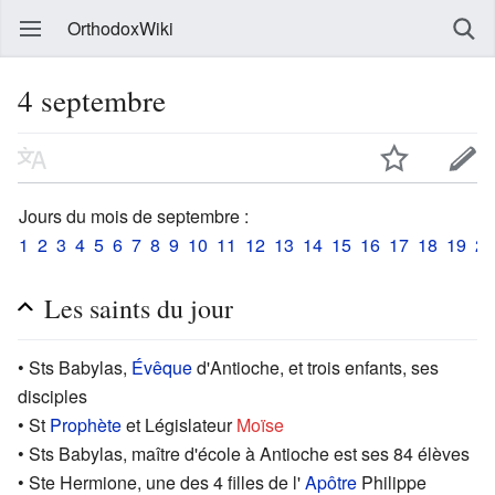
OrthodoxWiki
4 septembre
Jours du mois de septembre :
1
2
3
4
5
6
7
8
9
10
11
12
13
14
15
16
17
18
19
20
Les saints du jour
• Sts Babylas,
Évêque
d'Antioche, et trois enfants, ses
disciples
• St
Prophète
et Législateur
Moïse
• Sts Babylas, maître d'école à Antioche est ses 84 élèves
• Ste Hermione, une des 4 filles de l'
Apôtre
Philippe