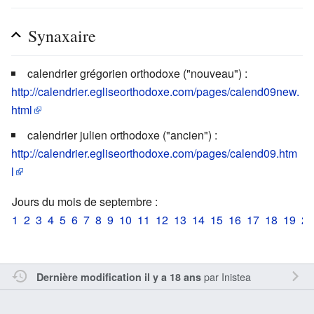
Synaxaire
calendrier grégorien orthodoxe ("nouveau") :
http://calendrier.egliseorthodoxe.com/pages/calend09new.
html
calendrier julien orthodoxe ("ancien") :
http://calendrier.egliseorthodoxe.com/pages/calend09.htm
l
Jours du mois de septembre :
1
2
3
4
5
6
7
8
9
10
11
12
13
14
15
16
17
18
19
20
par
Inistea
Dernière modification il y a 18 ans