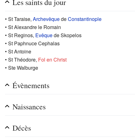
Les saints du jour
• St Taraise,
Archevêque
de
Constantinople
• St Alexandre le Romain
• St Reginos,
Evêque
de Skopelos
• St Paphnuce Cephalas
• St Antoine
• St Théodore,
Fol en Christ
• Ste Walburge
Évènements
Naissances
Décès