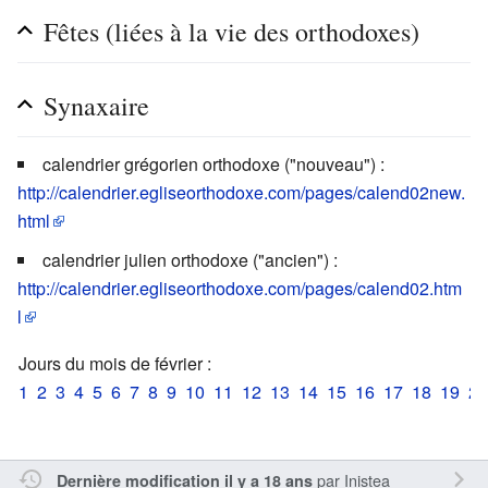
Fêtes (liées à la vie des orthodoxes)
Synaxaire
calendrier grégorien orthodoxe ("nouveau") :
http://calendrier.egliseorthodoxe.com/pages/calend02new.
html
calendrier julien orthodoxe ("ancien") :
http://calendrier.egliseorthodoxe.com/pages/calend02.htm
l
Jours du mois de février :
1
2
3
4
5
6
7
8
9
10
11
12
13
14
15
16
17
18
19
20
par
Inistea
Dernière modification il y a 18 ans