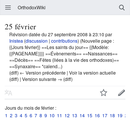
OrthodoxWiki
25 février
Révision datée du 27 septembre 2008 à 23:10 par
Inistea
(
discussion
|
contributions
)
(Nouvelle page :
{{Jours février}} ==Les saints du jour== {{Modèle:
{{PAGENAME}}}} ==Évènements== ==Naissances==
==Décès== ==Fêtes (liées à la vie des orthodoxes)==
==Synaxaire== *calend...)
(diff) ← Version précédente | Voir la version actuelle
(diff) | Version suivante → (diff)
Jours du mois de février :
1
2
3
4
5
6
7
8
9
10
11
12
13
14
15
16
17
18
19
20