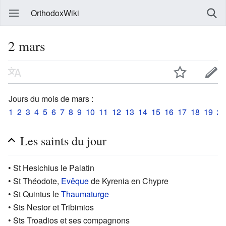
OrthodoxWiki
2 mars
Jours du mois de mars :
1
2
3
4
5
6
7
8
9
10
11
12
13
14
15
16
17
18
19
20
Les saints du jour
• St Hesichius le Palatin
• St Théodote,
Evêque
de Kyrenia en Chypre
• St Quintus le
Thaumaturge
• Sts Nestor et Tribimios
• Sts Troadios et ses compagnons