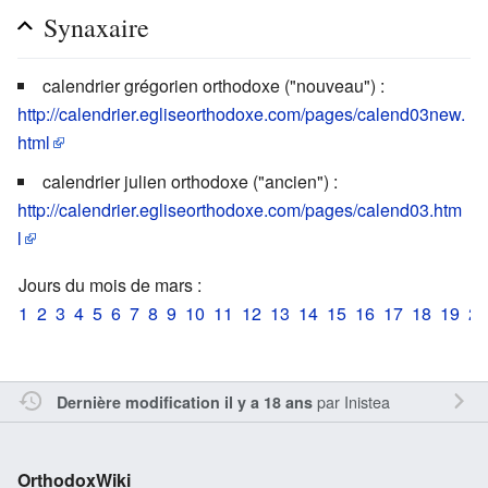
Synaxaire
calendrier grégorien orthodoxe ("nouveau") :
http://calendrier.egliseorthodoxe.com/pages/calend03new.
html
calendrier julien orthodoxe ("ancien") :
http://calendrier.egliseorthodoxe.com/pages/calend03.htm
l
Jours du mois de mars :
1
2
3
4
5
6
7
8
9
10
11
12
13
14
15
16
17
18
19
20
par
Inistea
Dernière modification il y a 18 ans
OrthodoxWiki