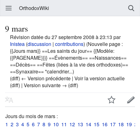
OrthodoxWiki
9 mars
Révision datée du 27 septembre 2008 à 23:13 par
Inistea
(
discussion
|
contributions
)
(Nouvelle page :
{{Jours mars}} ==Les saints du jour== {{Modèle:
{{PAGENAME}}}} ==Évènements== ==Naissances==
==Décès== ==Fêtes (liées à la vie des orthodoxes)==
==Synaxaire== *calendrier...)
(diff) ← Version précédente | Voir la version actuelle
(diff) | Version suivante → (diff)
Jours du mois de mars :
1
2
3
4
5
6
7
8
9
10
11
12
13
14
15
16
17
18
19
20