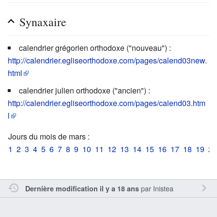
Synaxaire
calendrier grégorien orthodoxe ("nouveau") :
http://calendrier.egliseorthodoxe.com/pages/calend03new.
html
calendrier julien orthodoxe ("ancien") :
http://calendrier.egliseorthodoxe.com/pages/calend03.htm
l
Jours du mois de mars :
1
2
3
4
5
6
7
8
9
10
11
12
13
14
15
16
17
18
19
20
par
Inistea
Dernière modification il y a 18 ans