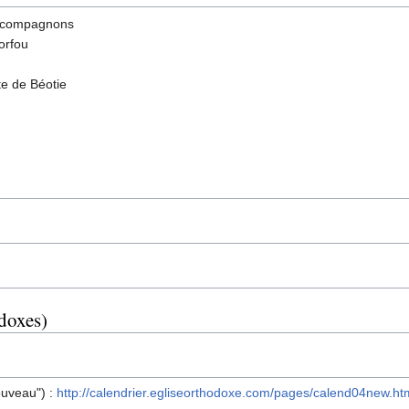
s compagnons
orfou
te de Béotie
odoxes)
ouveau") :
http://calendrier.egliseorthodoxe.com/pages/calend04new.ht