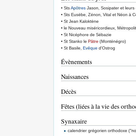
• Sts
Apôtres
Jason, Sosipater et leur
• Sts Eusèbe, Zénon, Vital et Néon à C
• St Jean Kaloktène
• le Nouveau miséricordieux, Métropoli
• St Nicéphore de Sébazie
• St Stanko le
Pâtre
(Monténégro)
• St Basile,
Evêque
d'Ostrog
Évènements
Naissances
Décès
Fêtes (liées à la vie des orth
Synaxaire
calendrier grégorien orthodoxe ("n