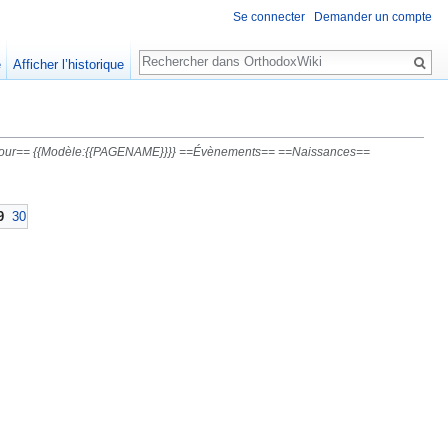
Se connecter
Demander un compte
Rechercher
e
Afficher l’historique
 du jour== {{Modèle:{{PAGENAME}}}} ==Évènements== ==Naissances==
9
30