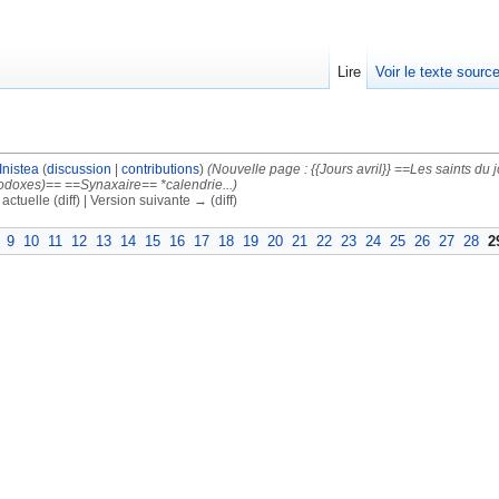
Lire
Voir le texte sourc
Inistea
(
discussion
|
contributions
)
(Nouvelle page : {{Jours avril}} ==Les saints
odoxes)== ==Synaxaire== *calendrie...)
actuelle (diff) | Version suivante → (diff)
9
10
11
12
13
14
15
16
17
18
19
20
21
22
23
24
25
26
27
28
2