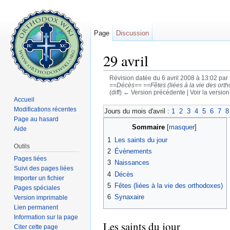
Page
Discussion
29 avril
Révision datée du 6 avril 2008 à 13:02 par
==Décès== ==Fêtes (liées à la vie des orth
(diff) ← Version précédente | Voir la version 
Accueil
Aller à :
navigation
,
rechercher
Modifications récentes
Jours du mois d'avril :
1
2
3
4
5
6
7
8
Page au hasard
Sommaire
[
masquer
]
Aide
1
Les saints du jour
Outils
2
Évènements
Pages liées
3
Naissances
Suivi des pages liées
4
Décès
Importer un fichier
5
Fêtes (liées à la vie des orthodoxes)
Pages spéciales
6
Synaxaire
Version imprimable
Lien permanent
Information sur la page
Les saints du jour
Citer cette page