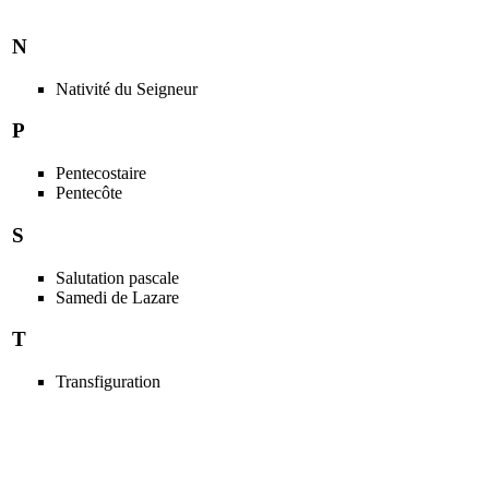
N
Nativité du Seigneur
P
Pentecostaire
Pentecôte
S
Salutation pascale
Samedi de Lazare
T
Transfiguration