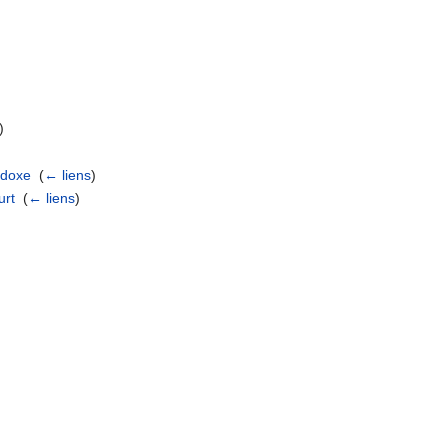
)
odoxe
‎
(
← liens
)
urt
‎
(
← liens
)