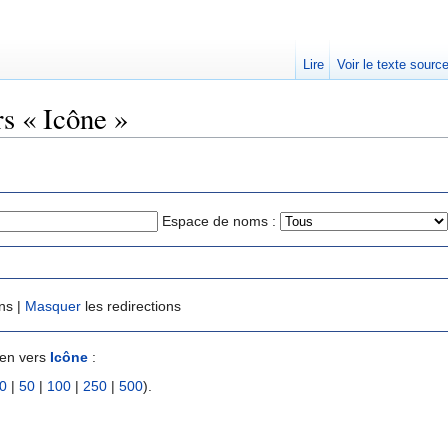
Lire
Voir le texte sourc
rs « Icône »
Espace de noms :
ns |
Masquer
les redirections
ien vers
Icône
:
0
|
50
|
100
|
250
|
500
).