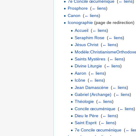
7e Concile œcuménique
‎
(
← liens
)
Prosphore
‎
(
← liens
)
Canon
‎
(
← liens
)
Iconographie
(page de redirection) 
Accueil
‎
(
← liens
)
Seraphim Rose
‎
(
← liens
)
Jésus Christ
‎
(
← liens
)
Modèle:ChristianismeOrthodox
Saints Mystères
‎
(
← liens
)
Divine Liturgie
‎
(
← liens
)
Aaron
‎
(
← liens
)
Icône
‎
(
← liens
)
Jean Damascène
‎
(
← liens
)
Gabriel (Archange)
‎
(
← liens
)
Théologie
‎
(
← liens
)
Concile œcuménique
‎
(
← liens
)
Dieu le Père
‎
(
← liens
)
Saint Esprit
‎
(
← liens
)
7e Concile œcuménique
‎
(
← lie