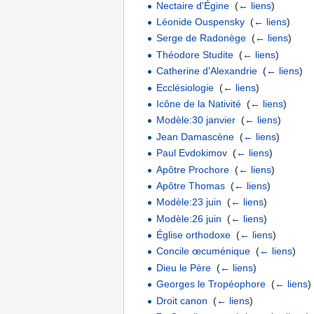
Nectaire d'Égine
‎
(
← liens
)
Léonide Ouspensky
‎
(
← liens
)
Serge de Radonège
‎
(
← liens
)
Théodore Studite
‎
(
← liens
)
Catherine d'Alexandrie
‎
(
← liens
)
Ecclésiologie
‎
(
← liens
)
Icône de la Nativité
‎
(
← liens
)
Modèle:30 janvier
‎
(
← liens
)
Jean Damascène
‎
(
← liens
)
Paul Evdokimov
‎
(
← liens
)
Apôtre Prochore
‎
(
← liens
)
Apôtre Thomas
‎
(
← liens
)
Modèle:23 juin
‎
(
← liens
)
Modèle:26 juin
‎
(
← liens
)
Église orthodoxe
‎
(
← liens
)
Concile œcuménique
‎
(
← liens
)
Dieu le Père
‎
(
← liens
)
Georges le Tropéophore
‎
(
← liens
)
Droit canon
‎
(
← liens
)