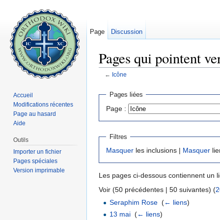
Page
Discussion
Pages qui pointent ve
←
Icône
Aller à :
navigation
,
rechercher
Pages liées
Accueil
Modifications récentes
Page :
Page au hasard
Aide
Filtres
Outils
Masquer
les inclusions |
Masquer
lie
Importer un fichier
Pages spéciales
Version imprimable
Les pages ci-dessous contiennent un l
Voir (50 précédentes | 50 suivantes) (
2
Seraphim Rose
‎
(
← liens
)
13 mai
‎
(
← liens
)