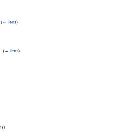
‎
(
← liens
)
e
‎
(
← liens
)
ns
)